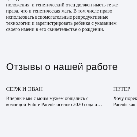
положения, и генетический отец должен иметь те же
права, что и генетическая мать. В том числе право
использовать вспомогательные репродуктивные
технологии и зарегистрировать ребенка с указанием
своего имени в его свидетельстве о рождении.
Отзывы о нашей работе
СЕРЖ И ЭВАН
ПЕТЕР
Впервые мы с моим мужем общались с
Хочу порек
командой Future Parents осенью 2020 года и
Parents ка
были впечатлены профессионализмом,
опытную к
сочувствием и вниманием нашего куратора.
десяткам с
Видно было, что он действи...
банальная: 