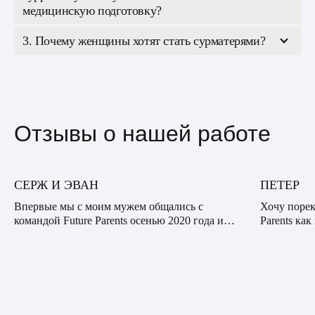
медицинскую подготовку?
3. Почему женщины хотят стать сурматерями?
Отзывы о нашей работе
СЕРЖ И ЭВАН
ПЕТЕР
Впервые мы с моим мужем общались с
Хочу порек
командой Future Parents осенью 2020 года и
Parents ка
были впечатлены профессионализмом,
опытную к
сочувствием и вниманием нашего куратора.
десяткам с
Видно было, что он действи...
банальная: 