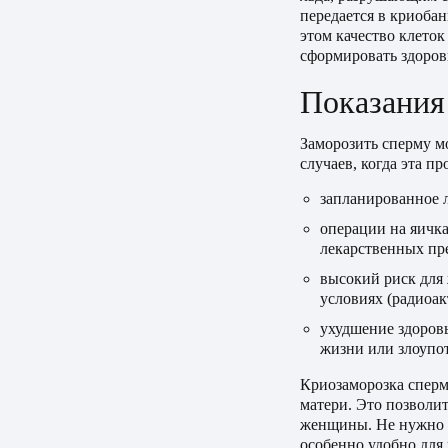
передается в криобан
этом качество клеток
сформировать здоро
Показания
Заморозить сперму м
случаев, когда эта п
запланированное 
операции на яичка
лекарственных пре
высокий риск для 
условиях (радиоак
ухудшение здоровь
жизни или злоупо
Криозаморозка спер
матери. Это позволи
женщины. Не нужно л
особенно удобно для 