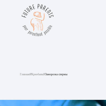
Главная
///
Криобанк
///
Заморозка спермы