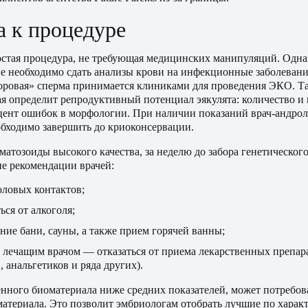
а к процедуре
остая процедура, не требующая медицинских манипуляций. Однак
 необходимо сдать анализы крови на инфекционные заболевания
оровая» сперма принимается клиниками для проведения ЭКО. Т
ая определит репродуктивный потенциал эякулята: количество и
цент ошибок в морфологии. При наличии показаний врач-андрол
обходимо завершить до криоконсервации.
матозоиды высокого качества, за неделю до забора генетическог
е рекомендации врачей:
оловых контактов;
ься от алкоголя;
ие бани, сауны, а также прием горячей ванны;
с лечащим врачом — отказаться от приема лекарственных препар
, анальгетиков и ряда других).
енного биоматериала ниже средних показателей, может потребов
материала. Это позволит эмбриологам отобрать лучшие по харак