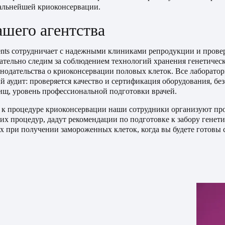
альнейшей криоконсервации.
шего агентства
rents сотрудничает с надежными клиниками репродукции и пров
тельно следим за соблюдением технологий хранения генетичес
онодательства о криоконсервации половых клеток. Все лаборато
 аудит: проверяется качество и сертификация оборудования, бе
ищ, уровень профессиональной подготовки врачей.
 к процедуре криоконсервации наши сотрудники организуют пр
их процедур, дадут рекомендации по подготовке к забору генети
х при получении замороженных клеток, когда вы будете готовы 