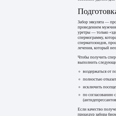
Подготовк
Забор эякулята — пр
проведением мужчине
уретры — только «зд
спермограмму, котор
сперматозоидов, про
лечения, который не
Чтобы получить спер
выполнить следующи
воздержаться от п
полностью отказат
исключить посещен
по согласованию 
(антидепрессантов
Если качество получ
процедур забора био