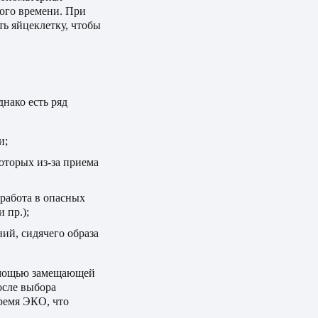
гого времени. При
ть яйцеклетку, чтобы
нако есть ряд
и;
оторых из-за приема
 работа в опасных
 пр.);
ий, сидячего образа
омощью замещающей
осле выбора
ремя ЭКО, что