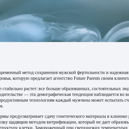
ременный метод сохранения мужской фертильности и надежная 
овья, которую предлагает агентство Future Parents своим клиент
ге стабильно растет: все больше образованных, состоятельных л
одительстве — эта демографическая тенденция наблюдается во в
родуктивным технологиям каждый мужчина может испытать сча
м.
рмы предусматривает сдачу генетического материала в клинике 
зку щадящим методом витрификации, который не дает образовы
труктуру клетки. Замороженный при сверхнизких температурах