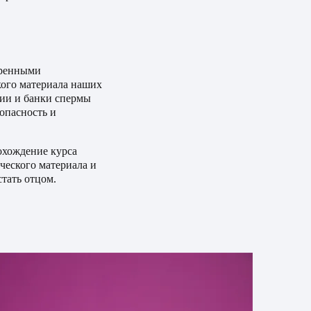
еренными
кого материала наших
рии и банки спермы
зопасность и
охождение курса
ческого материала и
стать отцом.