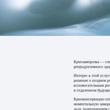
Криозаморозка — сов
репродуктивного здор
Интерес к этой услу
решение о позднем р
вспомогательным реп
в отдаленном будуще
Криоконсервация спе
моментальную заморо
льда, разрушающим с