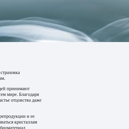
страховка
ам.
юдей принимают
сем мире. Благодаря
стье отцовства даже
репродукции и ее
ваться кристаллам
 биоматериал