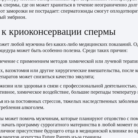
к спермы, где он может храниться в течение неограниченно дол
 от заморозки не пострадает: сперматозоиды смогут оплодотвори
вый эмбрион.
 к криоконсервации спермы
ожет любой мужчина без каких-либо медицинских показаний. Од
роцедура может быть особенно полезна. Среди таких причин:
лечение с применением методов химической или лучевой терапи
х, вазэктомия или другие хирургические вмешательства, после к
паратов может снизиться качество эякулята;
жизни или здоровья в связи с профессиональной деятельностью,
тивное, химическое воздействие, большие перепады температур и
я из-за постоянных стрессов, тяжелых наследственных заболеван
требления алкоголем.
мы может помочь мужчинам, которые планируют отцовство с п
т начать программу суррогатного материнства в любой момент п
ичное присутствие будущего отца в медицинской клинике во в
клиентов агентства Future Parents из-за границы.