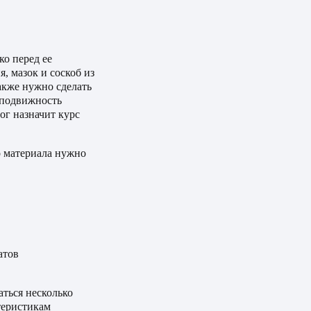
о перед ее
, мазок и соскоб из
акже нужно сделать
 подвижность
ог назначит курс
о материала нужно
атов
аться несколько
теристикам