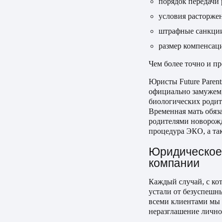
порядок передачи 
условия расторже
штрафные санкции
размер компенсац
Чем более точно и п
Юристы Future Paren
официально замужем,
биологических родит
Временная мать обяз
родителями новорожд
процедура ЭКО, а та
Юридическое 
компании
Каждый случай, с кот
устали от безуспешн
всеми клиентами мы 
неразглашение личн