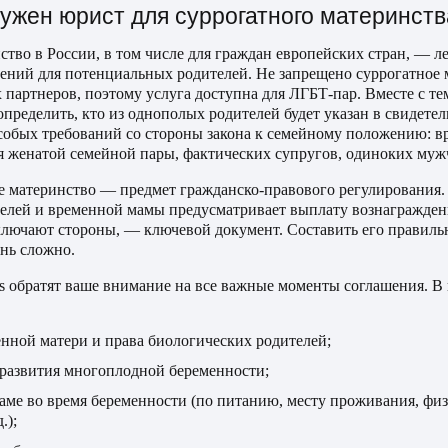
ужен юрист для суррогатного материнств
тво в России, в том числе для граждан европейских стран, — л
ений для потенциальных родителей. Не запрещено суррогатное 
 партнеров, поэтому услуга доступна для ЛГБТ-пар. Вместе с те
пределить, кто из однополых родителей будет указан в свидете
особых требований со стороны закона к семейному положению: 
 женатой семейной пары, фактических супругов, одиноких му
е материнство — предмет гражданско-правового регулирования.
елей и временной мамы предусматривает выплату вознагражден
ключают стороны, — ключевой документ. Составить его правиль
нь сложно.
ts обратят ваше внимание на все важные моменты соглашения. В
нной матери и права биологических родителей;
 развития многоплодной беременности;
аме во время беременности (по питанию, месту проживания, фи
.);