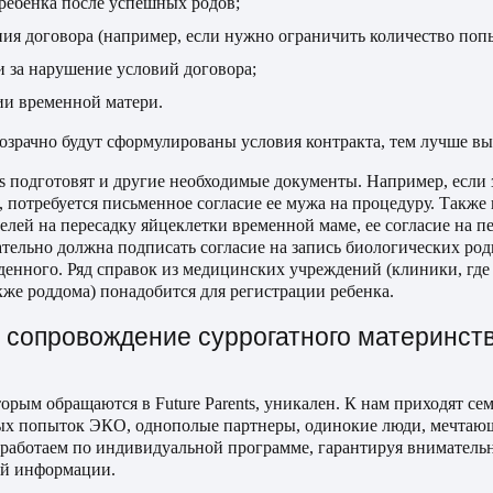
ребенка после успешных родов;
ния договора (например, если нужно ограничить количество по
 за нарушение условий договора;
ии временной матери.
розрачно будут сформулированы условия контракта, тем лучше в
ts подготовят и другие необходимые документы. Например, если
 потребуется письменное согласие ее мужа на процедуру. Также
елей на пересадку яйцеклетки временной маме, ее согласие на п
ательно должна подписать согласие на запись биологических род
енного. Ряд справок из медицинских учреждений (клиники, где
кже роддома) понадобится для регистрации ребенка.
сопровождение суррогатного материнств
орым обращаются в Future Parents, уникален. К нам приходят се
ых попыток ЭКО, однополые партнеры, одинокие люди, мечтающ
работаем по индивидуальной программе, гарантируя внимательн
ой информации.