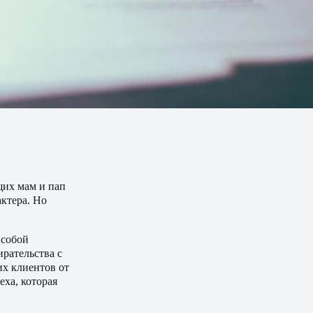
щих мам и пап
ктера. Но
 собой
рательства с
их клиентов от
ха, которая