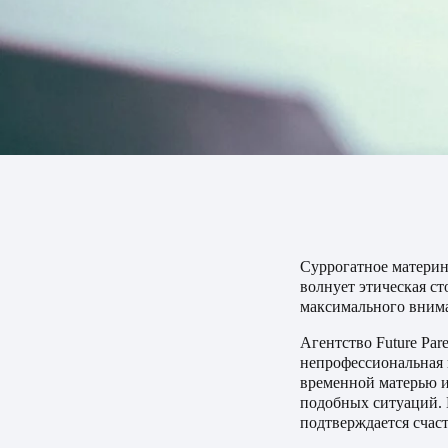
Суррогатное материн
волнует этическая с
максимального вним
Агентство Future Par
непрофессиональная 
временной матерью и
подобных ситуаций. 
подтверждается счас