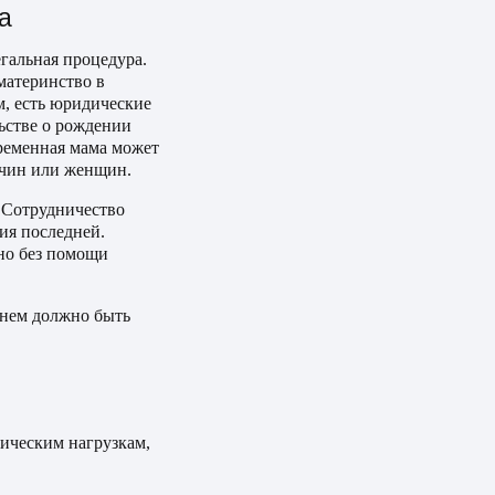
а
егальная процедура.
материнство в
м, есть юридические
льстве о рождении
временная мама может
жчин или женщин.
 Сотрудничество
ия последней.
но без помощи
 нем должно быть
зическим нагрузкам,