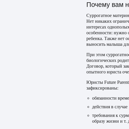
Почему вам н
Суррогатное материнс
Нет никаких огранич
интересах однополых
особенности: нужно о
ребенка. Также нет 
выносить малыша для
При этом суррогатно
биологических родит
Договор, который за
опытного юриста оче
Юристы Future Paren
зафиксированы:
обязанности време
действия в случае
требования к сурм
образу жизни и т. д