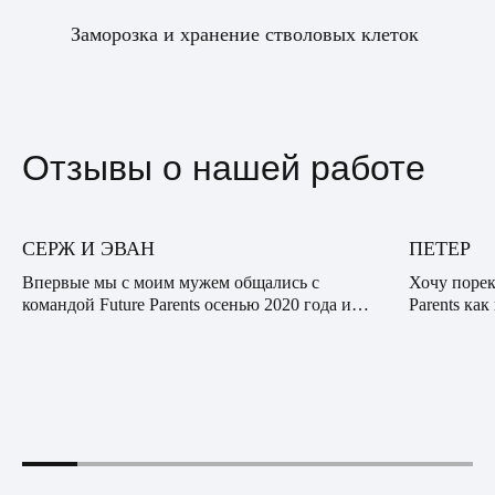
Заморозка и хранение стволовых клеток
Отзывы о нашей работе
СЕРЖ И ЭВАН
ПЕТЕР
Впервые мы с моим мужем общались с
Хочу порек
командой Future Parents осенью 2020 года и
Parents ка
были впечатлены профессионализмом,
опытную к
сочувствием и вниманием нашего куратора.
десяткам с
Видно было, что он действи...
банальная: 