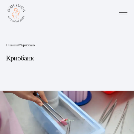
Главная
///
Криобанк
Криобанк