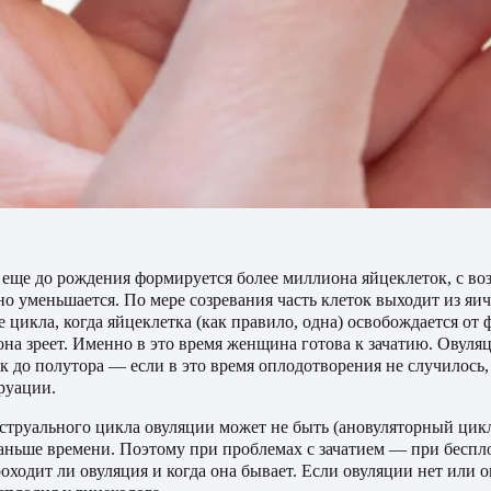
 еще до рождения формируется более миллиона яйцеклеток, с во
но уменьшается. По мере созревания часть клеток выходит из я
е цикла, когда яйцеклетка (как правило, одна) освобождается от
 она зреет. Именно в это время женщина готова к зачатию. Овул
к до полутора — если в это время оплодотворения не случилось,
руации.
труального цикла овуляции может не быть (ановуляторный цикл
раньше времени. Поэтому при проблемах с зачатием — при бесп
оходит ли овуляция и когда она бывает. Если овуляции нет или о