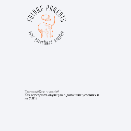
Главная
///
База знаний
///
Как определить овуляцию в домашних условиях и
на УЗИ?