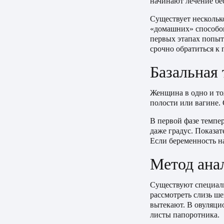
начинают лечение бе
Существует нескольк
«домашних» способов
первых этапах попыто
срочно обратиться к 
Базальная
Женщина в одно и то
полости или вагине.
В первой фазе темпер
даже градус. Показат
Если беременность на
Метод ана
Существуют специал
рассмотреть слизь ш
вытекают. В овуляци
листы папоротника.