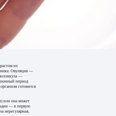
зрастом их
ичника. Овуляция —
 фолликула —
яционный период
 организм готовится
) или она может
лодии — в первую
на нерегулярная,