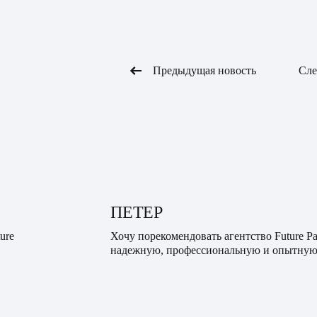
Предыдущая новость
Сле
е
ПЕТЕР
ure
Хочу порекомендовать агентство Future Pa
надежную, профессиональную и опытную
его
которая помогла уже десяткам семей. Я в 
банальная: женился, разве...