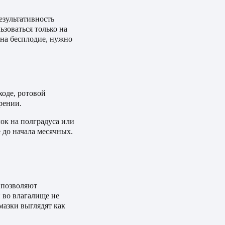
езультативность
зоваться только на
 на бесплодие, нужно
ходе, ротовой
рении.
чок на полградуса или
е до начала месячных.
 позволяют
 во влагалище не
мазки выглядят как