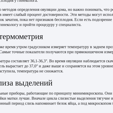
сплодия у гинеколога.
о методов определения овуляции дома, но важно понимать, что р
 имеет слабый процент достоверности. Эти методы могут исполь
к зачатия, пока нет признаков бесплодия. Если есть подозрение
гинекологу и пройти процедуру у специалиста.
 термометрия
же время утром градусником измеряет температуру в заднем про
 Самые точные показатели получаются при прямокишечном изме
атура составляет 36,1-36,3°. Во время овуляции наблюдается ска
ель вырастает до 37,0° и даже выше и сохраняется на этом уровн
ступила, температура не снижается.
лиза выделений
ьные приборы, работающие по принципу минимикроскопа. Они
ейки матки лучше. Вначале цикла слизистые выделения тягучие и
онный период слизь напоминает белок яйца, а под микроскопом 