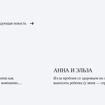
дующая новость
АННА И ЭЛЬЗА
rents как
Из-за проблем со здоровьем ни 
 компанию,
выносить ребенка (у меня — се
их числе. История
— заместительная гормональна
решили воспользоват...