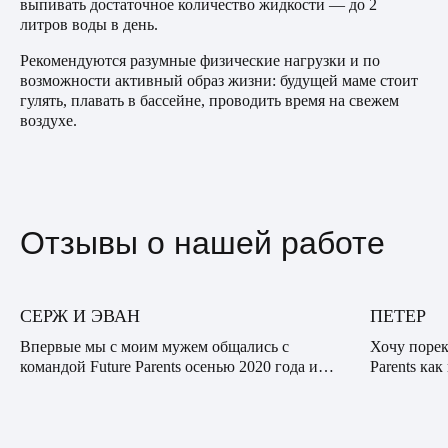
выпивать достаточное количество жидкости — до 2
литров воды в день.
Рекомендуются разумные физические нагрузки и по
возможности активный образ жизни: будущей маме стоит
гулять, плавать в бассейне, проводить время на свежем
воздухе.
Отзывы о нашей работе
СЕРЖ И ЭВАН
ПЕТЕР
Впервые мы с моим мужем общались с
Хочу порек
командой Future Parents осенью 2020 года и
Parents ка
были впечатлены профессионализмом,
опытную к
сочувствием и вниманием нашего куратора.
десяткам с
Видно было, что он действи...
банальная: 