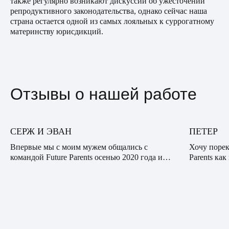
также регулярно возникают дискуссии об ужесточении
репродуктивного законодательства, однако сейчас наша
страна остается одной из самых лояльных к суррогатному
материнству юрисдикций.
Отзывы о нашей работе
СЕРЖ И ЭВАН
ПЕТЕР
Впервые мы с моим мужем общались с
Хочу порек
командой Future Parents осенью 2020 года и
Parents ка
были впечатлены профессионализмом,
опытную к
сочувствием и вниманием нашего куратора.
десяткам с
Видно было, что он действи...
банальная: 