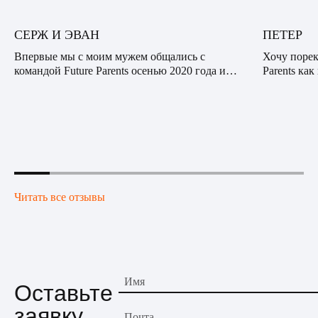
СЕРЖ И ЭВАН
ПЕТЕР
Впервые мы с моим мужем общались с
Хочу порек
командой Future Parents осенью 2020 года и
Parents ка
были впечатлены профессионализмом,
опытную к
сочувствием и вниманием нашего куратора.
десяткам с
Видно было, что он действи...
банальная: 
Читать все отзывы
Имя
Оставьте
заявку,
Почта