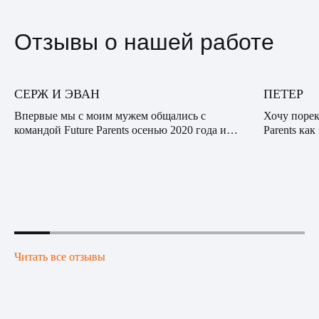
Отзывы о нашей работе
СЕРЖ И ЭВАН
ПЕТЕР
Впервые мы с моим мужем общались с
Хочу порек
командой Future Parents осенью 2020 года и
Parents ка
были впечатлены профессионализмом,
опытную к
сочувствием и вниманием нашего куратора.
десяткам с
Видно было, что он действи...
банальная: 
Читать все отзывы