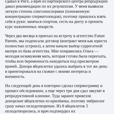
сдавал в Риге, а врач из партнерского центра репродукции
давал рекомендации по их результатам. У меня выявили
легкую степень олигозооспермии (пониженную
концентрацию сперматозоидов), поэтому пришлось взять
себя в руки: заняться спортом, сесть на диету и пропить
курс назначенных лекарств.
Через два месяца я приехал на встречу в агентство Future
Parents, мы подписали договор (контракт меня как юриста
полностью устроил), а затем начали выбор суррогатной
матери из базы агентства. Мне понравилась Ольга —
молодая незамужняя мать, которая готова была переехать,
чтобы всю беременность находиться под присмотром
врачей. Донора яйцеклетки удалось выбрать в тот же день:
я ориентировался на схожие с моими интересы и
внешность.
На следующий день я повторно сделал спермограмму и
прошел обследование, а еще через три дня сдал эякулят в
репродуктивной клинике. Туда заранее привезли
донорские яйцеклетки из криобанка, поэтому эмбриолог
сразу начал оплодотворение. Из 8 яйцеклеток 5
оплодотворились, и врач подтвердил их