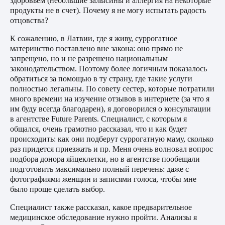
здоровьем (небольшие залысины и аллергия на некоторые
продукты не в счет). Почему я не могу испытать радость
отцовства?
К сожалению, в Латвии, где я живу, суррогатное
материнство поставлено вне закона: оно прямо не
запрещено, но и не разрешено национальным
законодательством. Поэтому более логичным показалось
обратиться за помощью в ту страну, где такие услуги
полностью легальны. По совету сестер, которые потратили
много времени на изучение отзывов в интернете (за что я
им буду всегда благодарен), я договорился о консультации
в агентстве Future Parents. Специалист, с которым я
общался, очень грамотно рассказал, что и как будет
происходить: как они подберут суррогатную маму, сколько
раз придется приезжать и пр. Меня очень волновал вопрос
подбора донора яйцеклетки, но в агентстве пообещали
подготовить максимально полный перечень: даже с
фотографиями женщин и записями голоса, чтобы мне
было проще сделать выбор.
Специалист также рассказал, какое предварительное
медицинское обследование нужно пройти. Анализы я