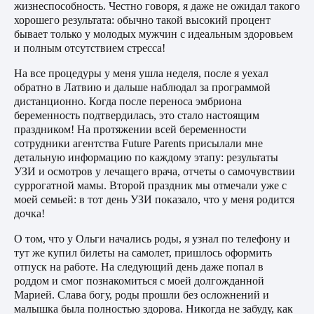
жизнеспособность. Честно говоря, я даже не ожидал такого
хорошего результата: обычно такой высокий процент
бывает только у молодых мужчин с идеальным здоровьем
и полным отсутствием стресса!
На все процедуры у меня ушла неделя, после я уехал
обратно в Латвию и дальше наблюдал за программой
дистанционно. Когда после переноса эмбриона
беременность подтвердилась, это стало настоящим
праздником! На протяжении всей беременности
сотрудники агентства Future Parents присылали мне
детальную информацию по каждому этапу: результаты
УЗИ и осмотров у лечащего врача, отчеты о самочувствии
суррогатной мамы. Второй праздник мы отмечали уже с
моей семьей: в тот день УЗИ показало, что у меня родится
дочка!
О том, что у Ольги начались роды, я узнал по телефону и
тут же купил билеты на самолет, пришлось оформить
отпуск на работе. На следующий день даже попал в
роддом и смог познакомиться с моей долгожданной
Марией. Слава богу, роды прошли без осложнений и
малышка была полностью здорова. Никогда не забуду, как